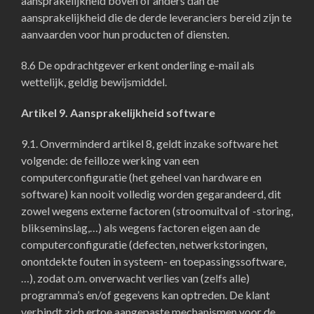
aansprakelijkheid boven of anders dan de
aansprakelijkheid die de derde leveranciers bereid zijn te
aanvaarden voor hun producten of diensten.
8.6 De opdrachtgever erkent onderling e-mail als
wettelijk, geldig bewijsmiddel.
Artikel 9. Aansprakelijkheid software
9.1. Onverminderd artikel 8, geldt inzake software het
volgende: de feilloze werking van een
computerconfiguratie (het geheel van hardware en
software) kan nooit volledig worden gegarandeerd, dit
zowel wegens externe factoren (stroomuitval of -storing,
blikseminslag,…) als wegens factoren eigen aan de
computerconfiguratie (defecten, netwerkstoringen,
onontdekte fouten in systeem- en toepassingssoftware,
…), zodat o.m. onverwacht verlies van (zelfs alle)
programma’s en/of gegevens kan optreden. De klant
verbindt zich ertoe aangepaste mechanismen voor de